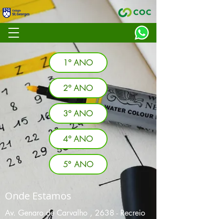
1º ANO
2º ANO
3º ANO
4º ANO
5° ANO
Onde Estamos
Av. Genaro de Carvalho , 2638 -
Recreio